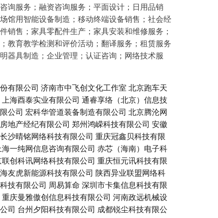
咨询服务；融资咨询服务；平面设计；日用品销
场馆用智能设备制造；移动终端设备销售；社会经
件销售；家具零配件生产；家具安装和维修服务；
；教育教学检测和评价活动；翻译服务；租赁服务
明器具制造；企业管理；认证咨询；网络技术服
份有限公司
济南市中飞创文化工作室
北京跑车天
上海酉泰实业有限公司
通睿享络（北京）信息技
限公司
宏科华管道装备制造有限公司
北京腾沦网
房地产经纪有限公司
郑州鸿嵘科技有限公司
安徽
长沙晴铭网络科技有限公司
重庆冠鑫贝科技有限
上海一纯网信息咨询有限公司
赤芯（海南）电子科
京联创科讯网络科技有限公司
重庆恒元讯科技有限
海友虎新能源科技有限公司
陕西异业联盟网络科
科技有限公司
周易算命
深圳市卡集信息科技有限
重庆曼雅傲创信息科技有限公司
河南政远机械设
公司
台州夕阳科技有限公司
成都锐尘科技有限公