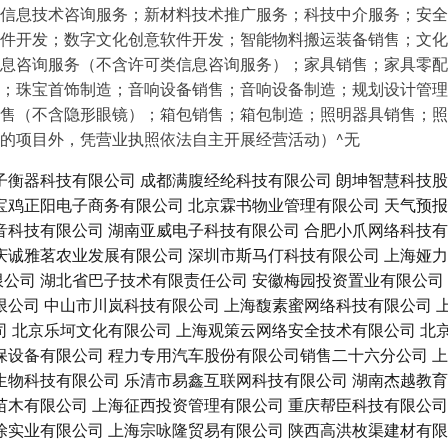
信息技术咨询服务；新材料技术推广服务；科技中介服务；安全
件开发；数字文化创意软件开发；智能物料搬运装备销售；文化
息咨询服务（不含许可类信息咨询服务）；家具销售；家具零配
；珠宝首饰制造；音响设备销售；音响设备制造；规划设计管理
售（不含隐形眼镜）；箱包销售；箱包制造；照明器具销售；照
的项目外，凭营业执照依法自主开展经营活动）^无
子衡器科技有限公司
成都满腹经纶科技有限公司
朗坤智慧科技股
宝鸡正阳电子商务有限公司
北京霖书物业管理有限公司
天气预报
音科技有限公司
湖南亚威电子科技有限公司
合肥小爪网络科技有
庆诚雅茗农业发展有限公司
深圳市斯马仃科技有限公司
上海娅力
限公司
湖北省巴子技术有限责任公司
安徽梅园投资置业有限公司
限公司
中山市川岚科技有限公司
上海馥素蜜网络科技有限公司
司
北京乐坷文化有限公司
上海观策云网络安全技术有限公司
北
保设备有限公司
程力专用汽车股份有限公司销售二十六分公司
上
生物科技有限公司
乐清市易鑫互联网科技有限公司
湖南杰越教育
苗木有限公司
上海征西投资管理有限公司
重庆帮臣科技有限公司
涂实业有限公司
上海宗咏隆贸易有限公司
陕西高洪枚渠建材有限